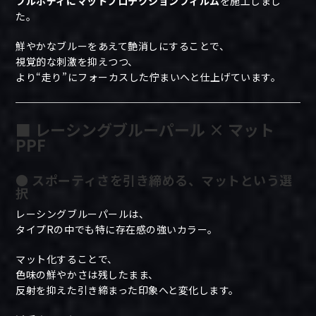
フルボディにマットプロテクションフィルム
を施工しまし
た。
鮮やかなブルーをあえて艶消しにすることで、
視覚的な刺激を抑えつつ、
より“走り”にフォーカスした佇まいへと仕上げています。
■ レーシングブルーパール × マット
PPF
● スポーティさを引き締める、マットという選
択
レーシングブルーパールは、
タイプRの中でも特に存在感の強いカラー。
マット化することで、
色味の鮮やかさは残したまま、
反射を抑えた引き締まった印象へと変化します。