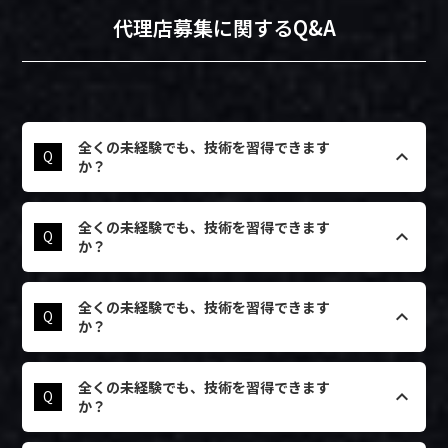
代理店募集に関するQ&A
全くの未経験でも、技術を習得できます
keyboard_arrow_up
Q
か？
はい、全く問題ございません。ALNEXの代理
A
全くの未経験でも、技術を習得できます
店制度は、未経験からでもプロのフィルムイン
keyboard_arrow_up
Q
か？
ストーラーを目指せるよう設計された、独自の
技術研修プログラムをご用意しています。
研修では、フィルムの基礎知識から、ALNEX
はい、全く問題ございません。ALNEXの代理
A
全くの未経験でも、技術を習得できます
の核となる「ハイブリッド施工技術」まで、当
店制度は、未経験からでもプロのフィルムイン
keyboard_arrow_up
Q
か？
社のトップインストーラーがマンツーマンに近
ストーラーを目指せるよう設計された、独自の
い形で丁寧に指導します。実際に車両を使い、
技術研修プログラムをご用意しています。
何度も実践を繰り返すことで、身体で技術を覚
研修では、フィルムの基礎知識から、ALNEX
はい、全く問題ございません。ALNEXの代理
A
えていただきます。必要なのは「良いものを提
全くの未経験でも、技術を習得できます
の核となる「ハイブリッド施工技術」まで、当
店制度は、未経験からでもプロのフィルムイン
keyboard_arrow_up
Q
供したい」という情熱だけです。安心して飛び
か？
社のトップインストーラーがマンツーマンに近
ストーラーを目指せるよう設計された、独自の
込んできてください。
い形で丁寧に指導します。実際に車両を使い、
技術研修プログラムをご用意しています。
何度も実践を繰り返すことで、身体で技術を覚