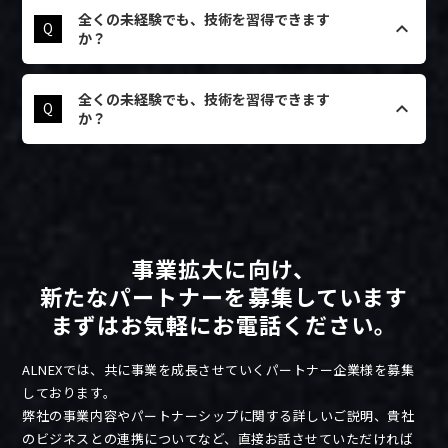
研修では、フィルムの基礎知識から、ALNEX
はい、全く問題ございません。ALNEXの代理
A
えていただきます。必要なのは「良いものを提
全くの未経験でも、技術を習得できます
の核となる「ハイブリッド施工技術」まで、当
店制度は、未経験からでもプロのフィルムイン
keyboard_arrow_up
Q
供したい」という情熱だけです。安心して飛び
か？
社のトップインストーラーがマンツーマンに近
ストーラーを目指せるよう設計された、独自の
込んできてください。
い形で丁寧に指導します。実際に車両を使い、
技術研修プログラムをご用意しています。
何度も実践を繰り返すことで、身体で技術を覚
研修では、フィルムの基礎知識から、ALNEX
はい、全く問題ございません。ALNEXの代理
A
えていただきます。必要なのは「良いものを提
全くの未経験でも、技術を習得できます
の核となる「ハイブリッド施工技術」まで、当
店制度は、未経験からでもプロのフィルムイン
keyboard_arrow_up
Q
供したい」という情熱だけです。安心して飛び
か？
社のトップインストーラーがマンツーマンに近
ストーラーを目指せるよう設計された、独自の
込んできてください。
い形で丁寧に指導します。実際に車両を使い、
技術研修プログラムをご用意しています。
何度も実践を繰り返すことで、身体で技術を覚
研修では、フィルムの基礎知識から、ALNEX
はい、全く問題ございません。ALNEXの代理
A
えていただきます。必要なのは「良いものを提
の核となる「ハイブリッド施工技術」まで、当
店制度は、未経験からでもプロのフィルムイン
供したい」という情熱だけです。安心して飛び
社のトップインストーラーがマンツーマンに近
ストーラーを目指せるよう設計された、独自の
込んできてください。
い形で丁寧に指導します。実際に車両を使い、
技術研修プログラムをご用意しています。
何度も実践を繰り返すことで、身体で技術を覚
研修では、フィルムの基礎知識から、ALNEX
えていただきます。必要なのは「良いものを提
の核となる「ハイブリッド施工技術」まで、当
事業拡大に向け、
供したい」という情熱だけです。安心して飛び
社のトップインストーラーがマンツーマンに近
新たなパートナーを募集しています
込んできてください。
い形で丁寧に指導します。実際に車両を使い、
何度も実践を繰り返すことで、身体で技術を覚
まずはお気軽にお電話ください。
えていただきます。必要なのは「良いものを提
供したい」という情熱だけです。安心して飛び
ALNEXでは、共に事業を成長させていくパートナー企業様を募集
込んできてください。
しております。
弊社の事業内容やパートナーシップに関する詳しいご説明、貴社
のビジネスとの連携についてなど、直接お話させていただければ