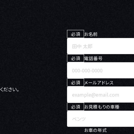
必須
お名前
必須
電話番号
必須
メールアドレス
ください。
必須
お見積もりの車種
お車の年式