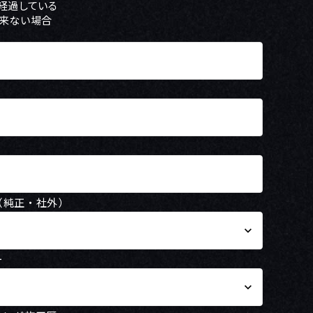
経過している
来ない場合
純正・社外）
keyboard_arrow_down
ー
keyboard_arrow_down