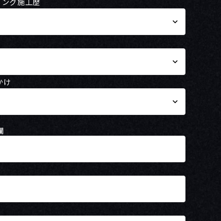
ング施工歴
keyboard_arrow_down
keyboard_arrow_down
かけ
keyboard_arrow_down
欄