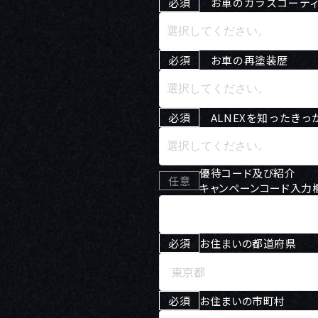
必須
お車のガラスコーティ
必須
お車の再塗装歴
必須
ALNEXを知ったきっ
優待コード及び紹介
任意
キャンペーンコード入力
必須
お住まいの都道府県
必須
お住まいの市町村