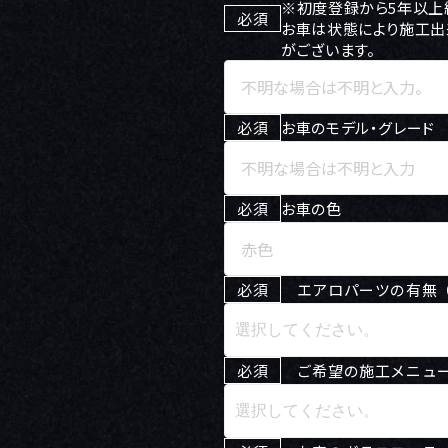
※初度登録から5年以上
必須
お車は状態により施工出
がございます。
必須
お車のモデル・グレード
必須
お車の色
必須
エアロパーツの有無（
必須
ご希望の施工メニュ