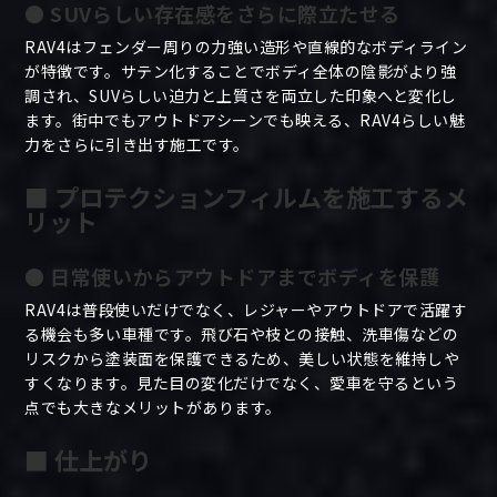
● SUVらしい存在感をさらに際立たせる
RAV4はフェンダー周りの力強い造形や直線的なボディライン
が特徴です。サテン化することでボディ全体の陰影がより強
調され、SUVらしい迫力と上質さを両立した印象へと変化し
ます。街中でもアウトドアシーンでも映える、RAV4らしい魅
力をさらに引き出す施工です。
■ プロテクションフィルムを施工するメ
リット
● 日常使いからアウトドアまでボディを保護
RAV4は普段使いだけでなく、レジャーやアウトドアで活躍す
る機会も多い車種です。飛び石や枝との接触、洗車傷などの
リスクから塗装面を保護できるため、美しい状態を維持しや
すくなります。見た目の変化だけでなく、愛車を守るという
点でも大きなメリットがあります。
■ 仕上がり