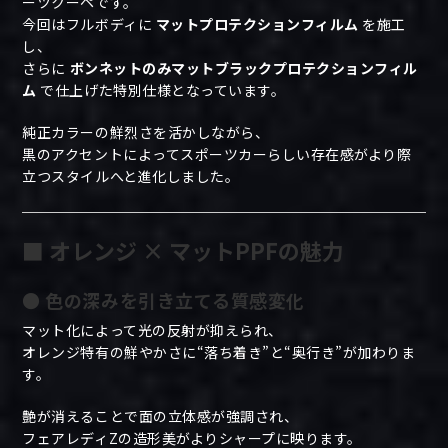
ーツクーペです。
今回はフルボディに
マットプロテクションフィルム
を施工
し、
さらに
ボンネットのみマットブラックプロテクションフィル
ム
で仕上げた特別仕様となっています。
純正カラーの鮮烈さを活かしながら、
黒のアクセントによってスポーツカーらしい存在感がより際
立つスタイルへと進化しました。
■ オレンジ × マットPPFの魅力
● 色の深みを引き立てる質感変化
マット化によって光の反射が抑えられ、
オレンジ特有の鮮やかさに“落ち着き”と“奥行き”が加わりま
す。
艶が消えることで面の立体感が強調され、
フェアレディZの造形美がよりシャープに映ります。