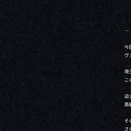
―
今
ヴ
埼
こ
迫
高
そ
さ