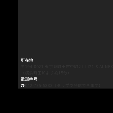
所在地
〒194-0021 東京都町田市中町2丁目21-8 ALN
（横浜町田ICより約15分）
電話番号
☎︎
042-785-5838（タップで発信できます）