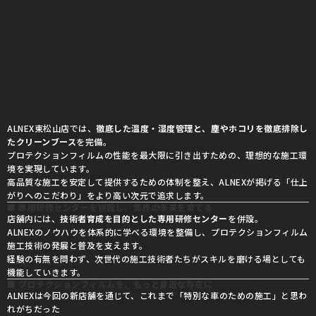
ALNEX東松山店では、
徹底した温度・湿度管理と、塵やホコリを徹底排除し
たクリーンブース
を完備。
プロテクションフィルムの性能を最大限に引き出すための、理想的な施工環
境を実現しています。
高品質な施工を安定して提供するための体制を整え、ALNEXが掲げる「仕上
がりへのこだわり」をより高い次元で追求します。
■ 専用研修センターを併設し、業界の未来を育てる
店舗内には、
技術者育成を目的とした専用研修センター
を併設。
ALNEXのノウハウを体系的に学べる環境を整備し、プロテクションフィルム
施工技術の発展と普及を支えます。
経験の有無を問わず、次世代の施工技術者たちがスキルを磨ける場としても
機能していきます。
■ プロテクションフィルムを、もっと身近な存在に
ALNEXは今回の新店舗を通じて、これまで「特別な車のための施工」と思わ
れがちだった