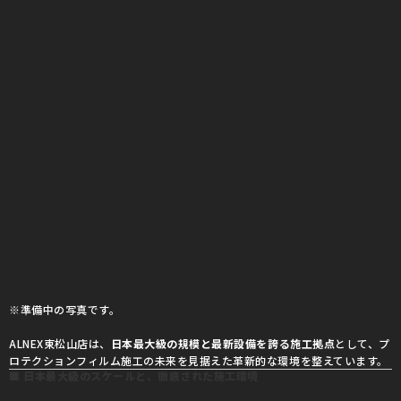
※準備中の写真です。
ALNEX東松山店は、
日本最大級の規模と最新設備を誇る施工拠点
として、プ
ロテクションフィルム施工の未来を見据えた革新的な環境を整えています。
■ 日本最大級のスケールと、徹底された施工環境